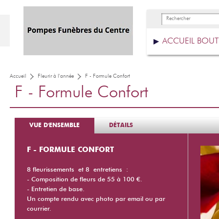
ACCUEIL BOU
Accueil
Fleurir à l'année
F - Formule Confort
F - Formule Confort
VUE D'ENSEMBLE
DÉTAILS
F - FORMULE CONFORT
8 f
leurissements et 8 entretiens :
- Composition de fleurs de 55 à 100 €.
- Entretien de base.
Un compte rendu avec photo par email ou par
courrier.